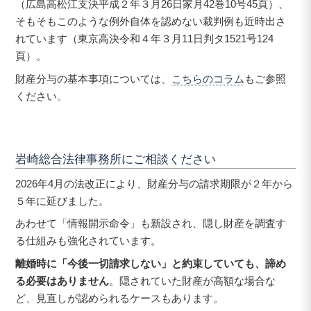
（広島高松江支決平成２年３月26日家月42巻10号45頁）、
そもそもこのような例外自体を認めない裁判例も近時出さ
れています（東京高決令和４年３月11日判タ1521号124
頁）。
財産分与の基本事項については、
こちらのコラム
もご参照
ください。
岩崎総合法律事務所にご相談ください
2026年4月の法改正により、財産分与の請求期限が２年から
５年に延びました。
あわせて「情報開示命令」も新設され、隠し財産を調査す
る仕組みも強化されています。
離婚時に「今後一切請求しない」と約束していても、諦め
る必要はありません
。隠されていた財産が高額な場合な
ど、見直しが認められるケースもあります。