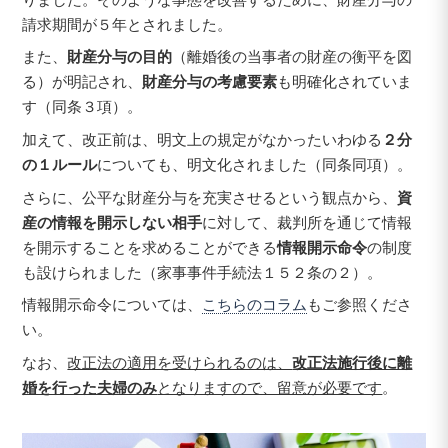
請求期間が５年とされました。
また、
財産分与の目的
（離婚後の当事者の財産の衡平を図
る）が明記され、
財産分与の考慮要素
も明確化されていま
す（同条３項）。
加えて、改正前は、明文上の規定がなかったいわゆる
２分
の１ルール
についても、明文化されました（同条同項）。
さらに、公平な財産分与を充実させるという観点から、
資
産の情報を開示しない相手
に対して、裁判所を通じて情報
を開示することを求めることができる
情報開示命令
の制度
も設けられました（家事事件手続法１５２条の２）。
情報開示命令については、
こちらのコラム
もご参照くださ
い。
なお、
改正法の適用を受けられるのは、
改正法施行後に離
婚を行った夫婦のみ
となりますので、留意が必要です
。