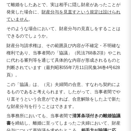
て離婚をしたあとで、実は相手に隠し財産があったことが
発覚した場合に、
財産分与を見直すという規定は設けられ
ていません
。
そのような場合において、財産分与の見直しをすることは
できるのでしょうか。
財産分与請求権は、その範囲及び内容が不確定・不明確な
権利であり、当事者間の「協議」（民法768条2項）やこれ
に代わる審判等を通じて具体的な内容が形成されるものと
判断されています（最判昭和55年7月11日民集34巻4号628
頁）。
この「協議」は、（元）夫婦間の合意、すなわち契約によ
るものであると考えられます。したがって、当事者間でや
り直そうという合意ができれば、合意解除をした上で新た
な財産分与を行うことはできます。
当事務所においても、当事者間で
清算条項付きの離婚協議
書
を締結し、離婚に至ってしまったご夫婦において、財産
分与について再協議を求めたところ、
相手方が協議に応