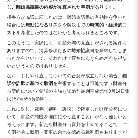
じ、離婚協議書の内容が見直された事例
があります。
相手方が協議に応じたのは、離婚協議書の有効性を争った
場合には
無効になるリスク
や解決までの
時間的・経済的コ
スト
を考慮したのではないかと考えられるところです。
このように、実際にも、財産分与の見直しがされる案件も
ありますので、清算条項付きの離婚協議書を締結してしま
ったからといって、それだけで直ちにあきらめざるを得な
いというものではありません。
なお、もしやり直しについての合意が成立しない場合、
錯
誤や詐欺に基づく取消
を主張することは可能です（財産分
与契約について錯誤の主張を認めた最判平成元年9月14日集
民157号555頁参照）。
これに対し、裁判（審判・訴訟）で確定した財産分与につ
いて、財産の隠匿を理由にやり直すことはかなり難しいと
考えられます。新たな財産分与審判を申立てることで、ご
く例外的に取消・変更の余地を認める裁判例もありますが