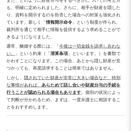
また、どのように財産分与をするべきかについての考え方
も、明確に定められました。さらに、相手が財産を隠した
り、資料を開示するのを拒否した場合への対策も強化され
ています。新しく「
情報開示命令
」という制度が作られ、
裁判所を通じて相手に情報を提供するよう求めることがで
きるようになりました。
通常、離婚する際には、「
今後は一切金銭を請求し合わな
い。
」という約束（「
清算条項
」といいます。）を書類で
かわすことになります。この場合、あとから隠し財産が見
つかっても、再度請求することは簡単ではありません。
しかし、
隠されていた財産が非常に大きい場合など、特別
な事情があれば、
あらためて話し合いや財産分与の手続を
行うことが認められる場合もあります
。個別の状況によっ
て判断が分かれるため、まずは、一度弁護士に相談するこ
とをおすすめします。