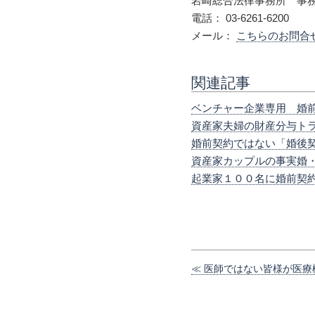
岩崎総合法律事務所 事
電話： 03-6261-6200
メール：
こちらのお問合
関連記事
ベンチャー企業専用 婚
資産家夫婦の財産分与ト
婚前契約ではない「婚後
資産家カップルの事実婚
起業家１００名に婚前契
医師ではない皆様が医療