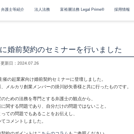
弁護士等紹介
法人法務
富裕層法務 Legal Prime®
採用情報
名に婚前契約のセミナーを行いました
終更新日：
2024.07.26
）様主催の起業家向け婚前契約セミナーに登壇しました。
様、メルカリ創業メンバーの掛川紗矢香様と共に行ったものです。
家のための法務を専門とする弁護士の観点から、
策に関する問題であり、自分だけの問題ではないこと。
とっての問題でもあることをお伝えし、
いてコメントしました。
前契約のポイントは
こちらのコラム
もご参照ください。